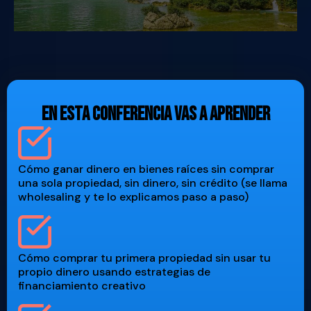
En esta conferencia vas a aprender
Cómo ganar dinero en bienes raíces sin comprar
una sola propiedad, sin dinero, sin crédito (se llama
wholesaling y te lo explicamos paso a paso)
Cómo comprar tu primera propiedad sin usar tu
propio dinero usando estrategias de
financiamiento creativo